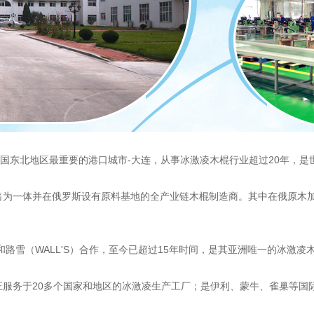
中国东北地区最重要的港口城市-大连，从事冰激凌木棍行业超过20年，
售为一体并在俄罗斯设有原料基地的全产业链木棍制造商。其中在俄原木加
和路雪（WALL'S）合作，至今已超过15年时间，是其亚洲唯一的冰激凌
正服务于20多个国家和地区的冰激凌生产工厂；是伊利、蒙牛、雀巢等国