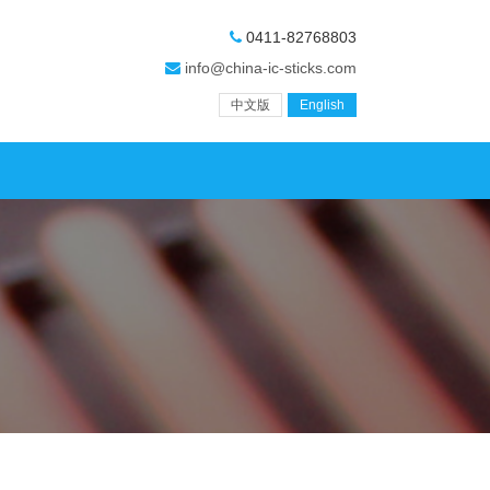
0411-82768803
info@china-ic-sticks.com
中文版
English